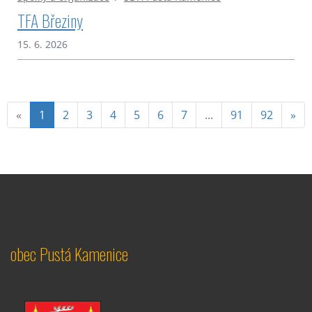
TFA Březiny
15. 6. 2026
(aktuální)
«
1
2
3
4
5
6
7
...
91
92
»
obec Pustá Kamenice