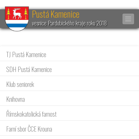
Pustá Kamenice
vesnice Pardubického kraje roku 2018
TJ Pustá Kamenice
SDH Pustá Kamenice
Klub seniorek
Knihovna
Římskokatolická farnost
Farní sbor ČCE Krouna