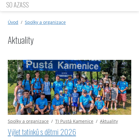
SO AZASS
Úvod
Spolky a organizace
Aktuality
Spolky a organizace
/
TJ Pustá Kamenice
/
Aktuality
Výlet tatínků s dětmi 2026