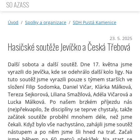
SO AZASS
Úvod
Spolky a organizace
SDH Pustá Kamenice
23. 5. 2025
Hasičské soutěže Jevíčko a Česká Třebová
Další sobota a další soutěž. Dne 17. května jsme
vyrazili do Jevíčka, kde se odehrálo další kolo ligy. Na
tuto soutěž jsme vyrazili pouze s týmem starších ve
složení Filip Sodomka, Daniel Vičar, Klárka Málková,
Tereza Sejkorová, Liliana Smažilová, Adéla Vičarová a
Lucka Málková. Po našem brzkém příjezdu nás
(ne)překvapilo, že disciplíny se teprve chystaly, takže
začátek soutěže proběhl mnohem déle, než jsme
čekali. Když bylo vše nachystáno, zahájili jsme soutěž
nástupem a po něm jsme šli hned na trať. Začali
jsme během na 60 metrů překážek. Na start se