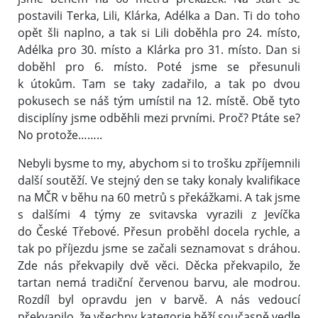
postavili Terka, Lili, Klárka, Adélka a Dan. Ti do toho
opět šli naplno, a tak si Lili doběhla pro 24. místo,
Adélka pro 30. místo a Klárka pro 31. místo. Dan si
doběhl pro 6. místo. Poté jsme se přesunuli
k útokům. Tam se taky zadařilo, a tak po dvou
pokusech se náš tým umístil na 12. místě. Obě tyto
disciplíny jsme odběhli mezi prvními. Proč? Ptáte se?
No protože……..
Nebyli bysme to my, abychom si to trošku zpříjemnili
další soutěží. Ve stejný den se taky konaly kvalifikace
na MČR v běhu na 60 metrů s překážkami. A tak jsme
s dalšími 4 týmy ze svitavska vyrazili z Jevíčka
do České Třebové. Přesun proběhl docela rychle, a
tak po příjezdu jsme se začali seznamovat s dráhou.
Zde nás překvapily dvě věci. Děcka překvapilo, že
tartan nemá tradiční červenou barvu, ale modrou.
Rozdíl byl opravdu jen v barvě. A nás vedoucí
překvapilo, že všechny kategorie běží současně vedle