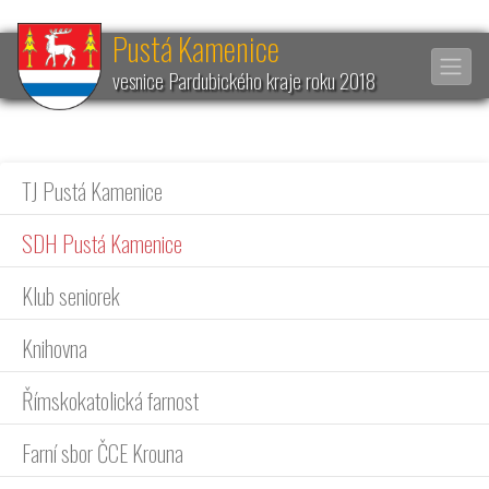
Pustá Kamenice
vesnice Pardubického kraje roku 2018
TJ Pustá Kamenice
SDH Pustá Kamenice
Klub seniorek
Knihovna
Římskokatolická farnost
Farní sbor ČCE Krouna