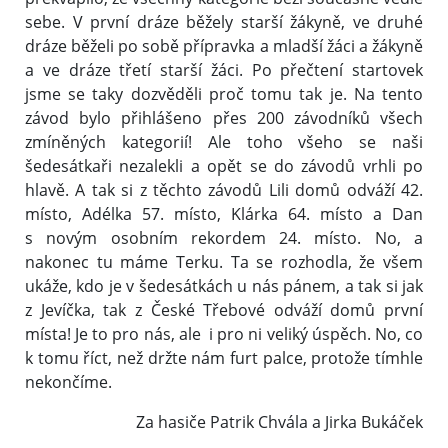
sebe. V první dráze běžely starší žákyně, ve druhé
dráze běželi po sobě přípravka a mladší žáci a žákyně
a ve dráze třetí starší žáci. Po přečtení startovek
jsme se taky dozvěděli proč tomu tak je. Na tento
závod bylo přihlášeno přes 200 závodníků všech
zmíněných kategorií! Ale toho všeho se naši
šedesátkaři nezalekli a opět se do závodů vrhli po
hlavě. A tak si z těchto závodů Lili domů odváží 42.
místo, Adélka 57. místo, Klárka 64. místo a Dan
s novým osobním rekordem 24. místo. No, a
nakonec tu máme Terku. Ta se rozhodla, že všem
ukáže, kdo je v šedesátkách u nás pánem, a tak si jak
z Jevíčka, tak z České Třebové odváží domů první
místa! Je to pro nás, ale i pro ni veliký úspěch. No, co
k tomu říct, než držte nám furt palce, protože tímhle
nekončíme.
Za hasiče Patrik Chvála a Jirka Bukáček