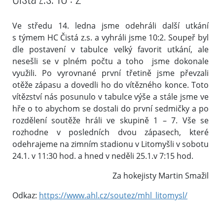
Ve středu 14. ledna jsme odehráli další utkání
s týmem HC Čistá z.s. a vyhráli jsme 10:2. Soupeř byl
dle postavení v tabulce velký favorit utkání, ale
nesešli se v plném počtu a toho jsme dokonale
využili. Po vyrovnané první třetině jsme převzali
otěže zápasu a dovedli ho do vítězného konce. Toto
vítězství nás posunulo v tabulce výše a stále jsme ve
hře o to abychom se dostali do první sedmičky a po
rozdělení soutěže hráli ve skupině 1 – 7. Vše se
rozhodne v posledních dvou zápasech, které
odehrajeme na zimním stadionu v Litomyšli v sobotu
24.1. v 11:30 hod. a hned v neděli 25.1.v 7:15 hod.
Za hokejisty Martin Smažil
Odkaz:
https://www.ahl.cz/soutez/mhl_litomysl/