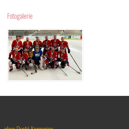
Fotogalerie
obec Pustá Kamenice