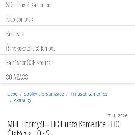
SDH Pustá Kamenice
Klub seniorek
Knihovna
Římskokatolická farnost
Farní sbor ČCE Krouna
SO AZASS
Úvod
Spolky a organizace
TJ Pustá Kamenice
Aktuality
17. 1. 2026
MHL Litomyšl – HC Pustá Kamenice - HC
Čistá z.s. 10 : 2