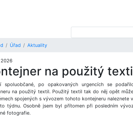
od
Úřad
Aktuality
. 2026
ntejner na použitý text
í spoluobčané, po opakovaných urgencích se podařil
jneru na použitý textil. Použitý textil tak do něj opět mů
émech spojených s vývozem tohoto kontejneru naleznete v č
to týdnu. Osobně jsem byl přítomen při posledním vývoz
né fotografie.