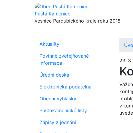
Pustá Kamenice
vesnice Pardubického kraje roku 2018
Aktuality
Úv
Povinně zveřejňované
23. 3
informace
Ko
Úřední deska
Vážen
Elektronická podatelna
konte
Obecní vyhlášky
probl
v tom
Pustokamenické listy
uvede
Zápisy z jednání