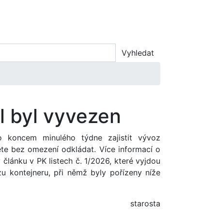
úvod
úřad
obec
spolky
kontakty
Vyhledat
il byl vyvezen
o koncem minulého týdne zajistit vývoz
žete bez omezení odkládat. Více informací o
lánku v PK listech č. 1/2026, které vyjdou
u kontejneru, při němž byly pořízeny níže
starosta