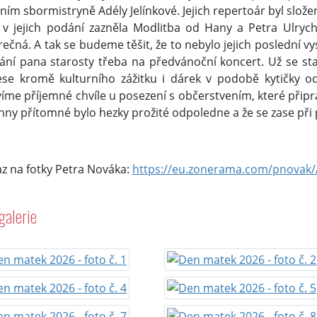
ním sbormistryně Adély Jelínkové. Jejich repertoár byl slož
 v jejich podání zazněla Modlitba od Hany a Petra Ulrych
rečná. A tak se budeme těšit, že to nebylo jejich poslední 
ání pana starosty třeba na předvánoční koncert. Už se stalo
se kromě kulturního zážitku i dárek v podobě kytičky o
víme příjemné chvíle u posezení s občerstvením, které připra
hny přítomné bylo hezky prožité odpoledne a že se zase při 
z na fotky Petra Nováka:
https://eu.zonerama.com/pnovak
galerie