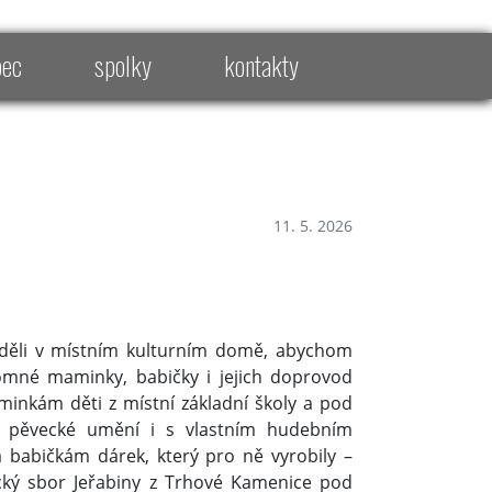
bec
spolky
kontakty
11. 5. 2026
neděli v místním kulturním domě, abychom
tomné maminky, babičky i jejich doprovod
aminkám děti z místní základní školy a pod
 a pěvecké umění i s vlastním hudebním
abičkám dárek, který pro ně vyrobily –
ecký sbor Jeřabiny z Trhové Kamenice pod