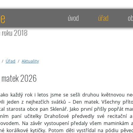
ce
úvod
úřad
o
e roku 2018
Úřad
Aktuality
 matek 2026
jako každý rok i letos jsme se sešli druhou květnovou 
vili jeden z nejhezčích svátků – Den matek. Všechny pří
ítal starosta obce pan Sklenář. Jako první přišly popřát m
ním paní učitelky Drahošové předvedly své recitační
ovodem. Na závěr vystoupení předaly všem maminkám a b
né korálkové kytičky. Potom děti vystřídal na pódiu pěv