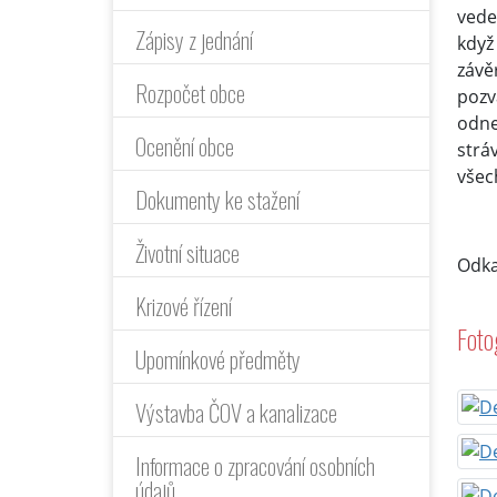
vede
Zápisy z jednání
když
závě
Rozpočet obce
pozv
odne
Ocenění obce
strá
všec
Dokumenty ke stažení
Životní situace
Odka
Krizové řízení
Foto
Upomínkové předměty
Výstavba ČOV a kanalizace
Informace o zpracování osobních
údajů