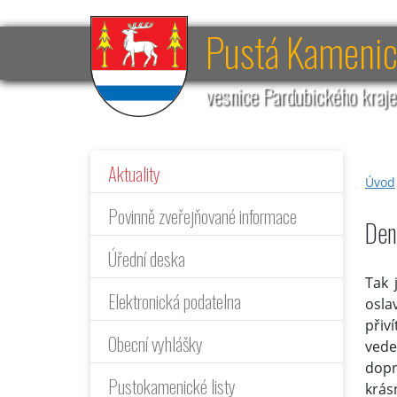
Pustá Kameni
vesnice Pardubického kraj
Aktuality
Úvod
Povinně zveřejňované informace
Den
Úřední deska
Tak 
Elektronická podatelna
osla
přiv
Obecní vyhlášky
vede
dopr
Pustokamenické listy
krás