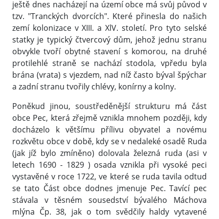
ještě dnes nacházejí na území obce má svůj původ v
tzv. "Tranckých dvorcích". Které přinesla do našich
zemí kolonizace v XIII. a XlV. století. Pro tyto selské
statky je typický čtvercový dům‚ jehož jednu stranu
obvykle tvoří obytné stavení s komorou, na druhé
protilehlé straně se nachází stodola, vpředu byla
brána (vrata) s vjezdem, nad níž často býval špýchar
a zadní stranu tvořily chlévy, konírny a kolny.
Poněkud jinou, soustředěnější strukturu má část
obce Pec, která zřejmě vznikla mnohem později, kdy
docházelo k většímu přílivu obyvatel a novému
rozkvětu obce v době, kdy se v nedaleké osadě Ruda
(jak jíž bylo zmíněno) dolovala železná ruda (asi v
letech 1690 - 1829 ) osada vznikla při vysoké peci
vystavěné v roce 1722, ve které se ruda tavila odtud
se tato Část obce dodnes jmenuje Pec. Tavící pec
stávala v těsném sousedství bývalého Máchova
mlýna Čp. 38, jak o tom svědčily haldy vytavené