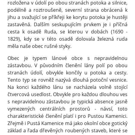
rozložena v údolí po obou stranách potoka a silnice,
podélně a roztroušeně, severní strana obrácená k
jihu a svažující se příkřeji ke korytu potoka je hustěji
zastavěná. Dalším seskupujícím prvkem je i příčná
cesta k osadě Ruda, se kterou v dobách (1690 -
1829), kdy se v této osadě dolovala železná ruda
měla naše obec rušné styky.
Obec je typem lánové obce s nepravidelnou
zástavbou. V původním členění lány polí po obou
stranách údolí, obvykle končily u potoka a cesty.
Tento typ se rovněž nazývá dlouhá potoční vesnice.
Na konci každého lánu se nacházela volně stojící
čtvercová usedlost. Obvykle pro každou dlouhou ves
s nepravidelnou zástavbou je typická absence jasně
vymezených centrálních prostorů - návsí, toto
charakteristické členění platí i pro Pustou Kamenici.
Zřejmě i Pustá Kamenice má jako okolní obce gotický
základ a řada dřevěných roubených staveb, které se