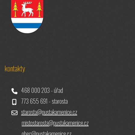
kontakty
468 000 203 - úřad
773 655 691 - starosta
starosta@pustakamenice.cz
mistostarosta@pustakamenice.cz
obec@pustakamenice.cz