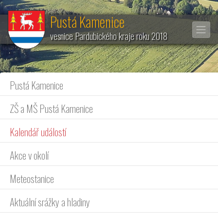
Pustá Kamenice
vesnice Pardubického kraje roku 2018
Pustá Kamenice
ZŠ a MŠ Pustá Kamenice
Kalendář událostí
Akce v okolí
Meteostanice
Aktuální srážky a hladiny