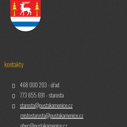
kontakty
468 000 203 - úřad
773 655 691 - starosta
starosta@pustakamenice.cz
mistostarosta@pustakamenice.cz
obec@pustakamenice.cz