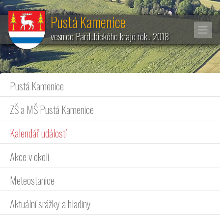
Pustá Kamenice
vesnice Pardubického kraje roku 2018
Pustá Kamenice
ZŠ a MŠ Pustá Kamenice
Kalendář událostí
Akce v okolí
Meteostanice
Aktuální srážky a hladiny